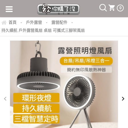
0
首頁
戶外露營
露營配件
-
-
-
持久續航 戶外露營風扇 桌扇 可攜式三腳架風扇