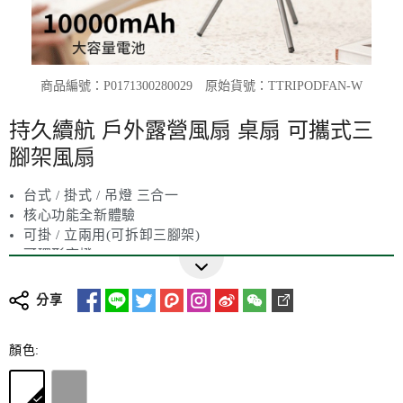
商品編號：P0171300280029
原始貨號：TTRIPODFAN-W
持久續航 戶外露營風扇 桌扇 可攜式三
腳架風扇
台式 / 掛式 / 吊燈 三合一
核心功能全新體驗
可掛 / 立兩用(可拆卸三腳架)
可環形夜燈
更多詳細介紹
可強勁風力
可三檔智慧定時 (一鍵切換1/3/5hr時功能)
分享
可長久續航 持久續航大容量電池 (內置10000mAh聚合物鋰
電池)
顏色:
一檔續航約27小時(hr)
二檔續航約13小時(hr)
三檔續航約8小時(hr)