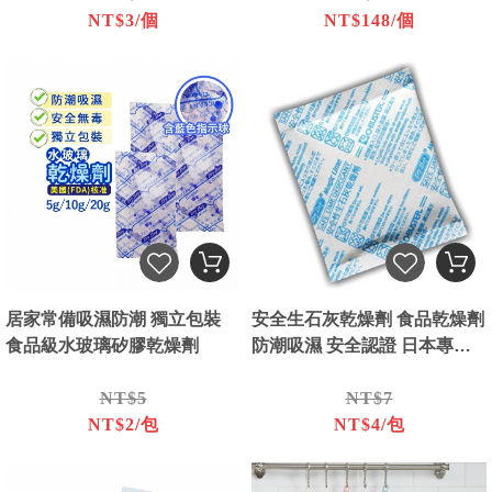
NT$3/個
NT$148/個
居家常備吸濕防潮 獨立包裝
安全生石灰乾燥劑 食品乾燥劑
食品級水玻璃矽膠乾燥劑
防潮吸濕 安全認證 日本專利
技術
NT$5
NT$7
NT$2/包
NT$4/包