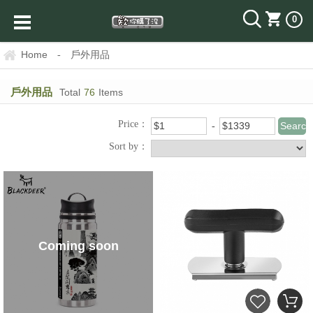
0
Home
戶外用品
-
戶外用品
Total
76
Items
Price：
Sort by：
Coming soon