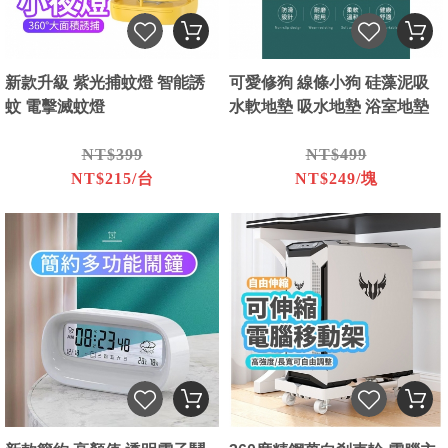
新款升級 紫光捕蚊燈 智能誘
可愛修狗 線條小狗 硅藻泥吸
蚊 電擊滅蚊燈
水軟地墊 吸水地墊 浴室地墊
NT$399
NT$499
NT$215/台
NT$249/塊