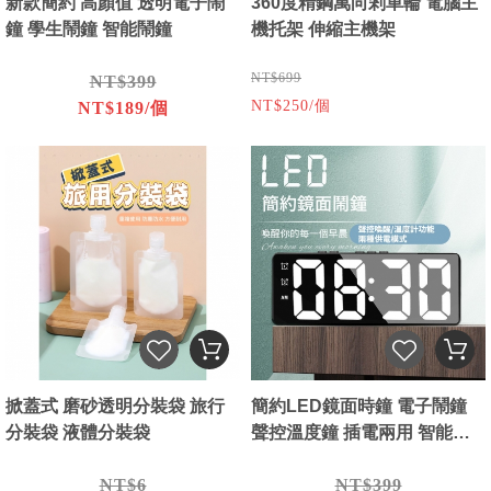
新款簡約 高顏值 透明電子鬧
360度精鋼萬向剎車輪 電腦主
鐘 學生鬧鐘 智能鬧鐘
機托架 伸縮主機架
NT$699
NT$399
NT$250/個
NT$189/個
掀蓋式 磨砂透明分裝袋 旅行
簡約LED鏡面時鐘 電子鬧鐘
分裝袋 液體分裝袋
聲控溫度鐘 插電兩用 智能鬧
鐘
NT$6
NT$399