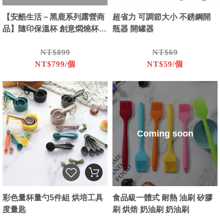
【安酷生活－黑鹿系列露營商
超省力 可調節大小 不銹鋼開
品】隨印保溫杯 創意燜燒杯大
瓶器 開罐器
容量
NT$899
NT$69
NT$799/個
NT$59/個
Coming soon
彩色量杯量勺5件組 烘培工具
食品級一體式 耐熱 油刷 矽膠
度量匙
刷 烘焙 奶油刷 奶油刷