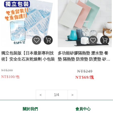
獨立包裝版【日本最新專利技
多功能矽膠隔熱墊 瀝水墊 餐
術】安全生石灰乾燥劑 小包裝
墊 隔熱墊 防滑墊 防燙墊 矽膠
墊
NT$200
NT$249
NT$100/包
NT$69/塊
1/4
<
>
關於我們
會員中心