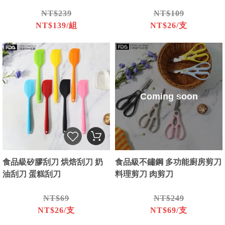
NT$239
NT$109
NT$139/組
NT$26/支
Coming soon
食品級矽膠刮刀 烘焙刮刀 奶
食品級不鏽鋼 多功能廚房剪刀
油刮刀 蛋糕刮刀
料理剪刀 肉剪刀
NT$69
NT$249
NT$26/支
NT$69/支