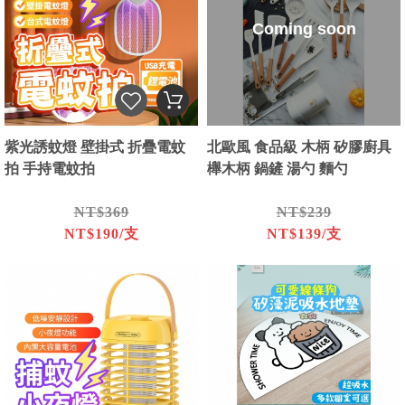
Coming soon
紫光誘蚊燈 壁掛式 折疊電蚊
北歐風 食品級 木柄 矽膠廚具
拍 手持電蚊拍
櫸木柄 鍋鏟 湯勺 麵勺
NT$369
NT$239
NT$190/支
NT$139/支