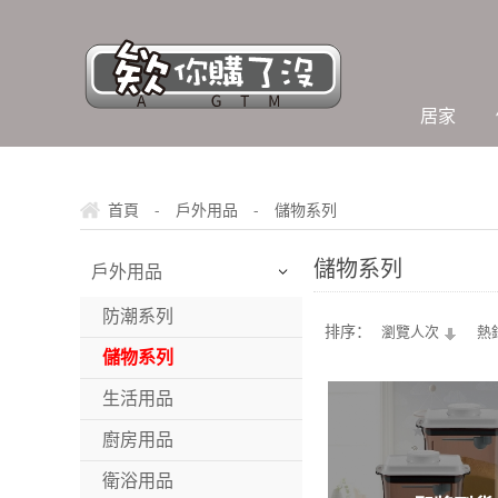
居家
-
-
首頁
戶外用品
儲物系列
儲物系列
戶外用品
防潮系列
排序：
瀏覽人次
熱
儲物系列
生活用品
廚房用品
衛浴用品