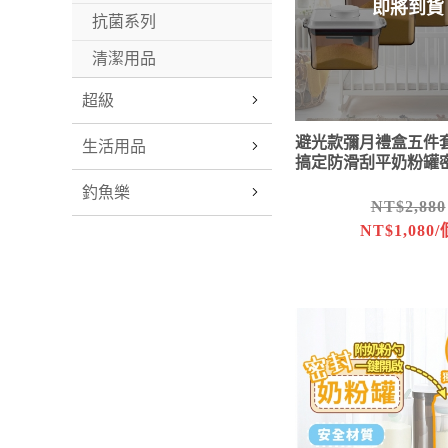
即將到貨
抗菌系列
清潔用品
超級
避光款彌月禮盒五件套
生活用品
搞定防滑刮平奶粉罐
釣魚樂
NT$2,880
NT$1,080/