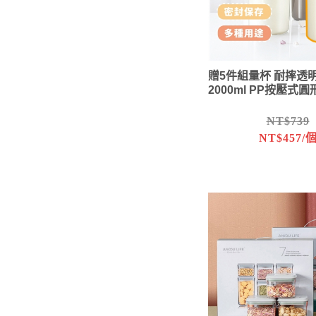
贈5件組量杯 耐摔透
2000ml PP按壓式
NT$739
NT$457/