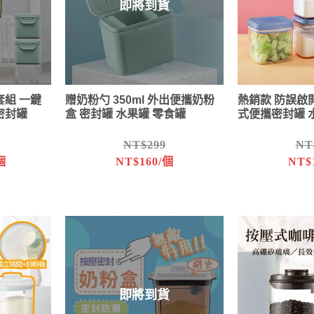
即將到貨
組 一鍵
贈奶粉勺 350ml 外出便攜奶粉
熱銷款 防誤啟開
密封罐
盒 密封罐 水果罐 零食罐
式便攜密封罐 
NT$299
NT
個
NT$160/個
NT$
即將到貨