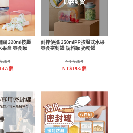
即將到貨
關 320ml按壓
耐摔便攜 350mlPP按壓式水果
水果盒 零食罐
零食密封罐 調料罐 奶粉罐
$299
NT$299
147/個
NT$193/個