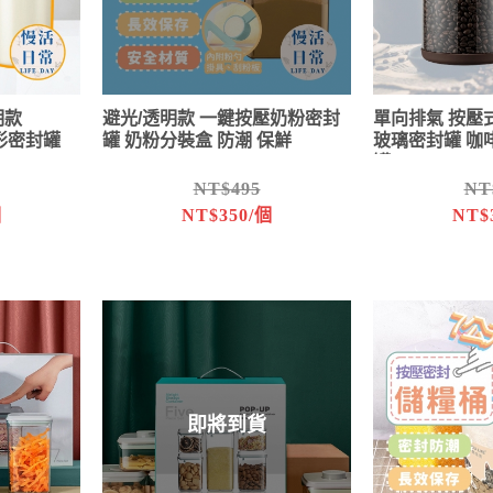
明款
避光/透明款 一鍵按壓奶粉密封
單向排氣 按壓
圓形密封罐
罐 奶粉分裝盒 防潮 保鮮
玻璃密封罐 咖
罐
NT$495
NT
個
NT$350/個
NT$
即將到貨