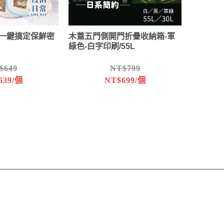
量 一鍵搞定保鮮密
木蓋五門側開門折疊收納箱-軍
綠色-白字印刷/55L
$649
NT$799
539/個
NT$699/個