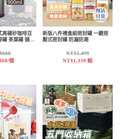
式高硼矽咖啡豆
新版八件禮盒組密封罐 一鍵按
啡罐 茶葉罐 儲存
壓式密封罐 防漏防潮
$660
NT$2,499
360/個
NT$1,339/組