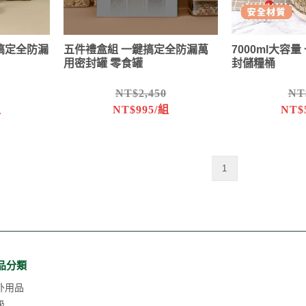
搞定全防漏
五件禮盒組 一鍵搞定全防漏萬
7000ml大容
用密封罐 零食罐
封儲糧桶
NT$2,450
NT
組
NT$995/組
NT$
1
品分類
外用品
級