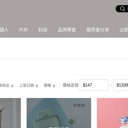
個人
戶外
科技
品牌專管
使用者分享
立
價格區間
銷商品
上架日期
價格